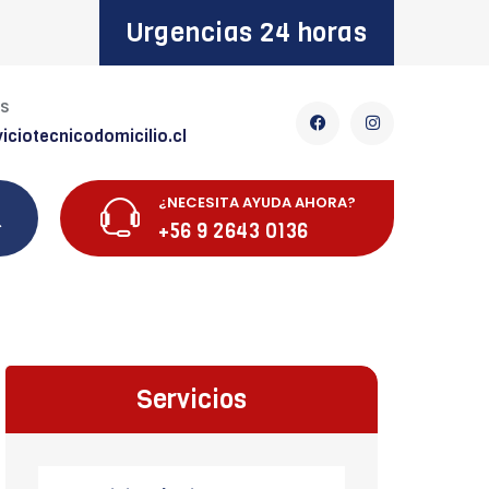
Urgencias 24 horas
OS
iciotecnicodomicilio.cl
¿NECESITA AYUDA AHORA?
+56 9 2643 0136
Servicios