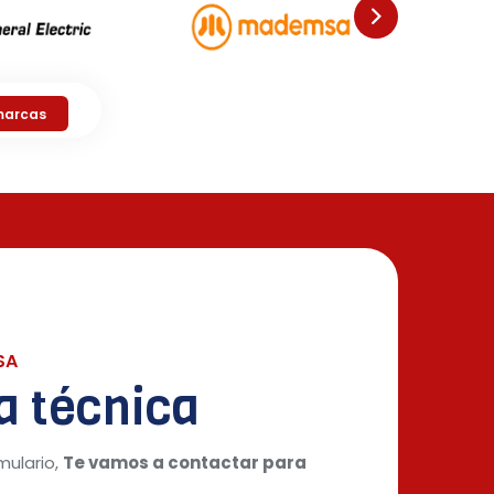
marcas
SA
ta técnica
mulario,
Te vamos a contactar para